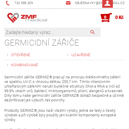
722 938 209
OBJEDNAVKY@ZMFMEDICAL.CZ
0
0 Kč
GERMICIDNÍ ZÁŘIČE
OTEVŘENÉ
UZAVŘENÉ
KOMBINOVANÉ
Germicidní zářiče GERMIZ® pracují na principu krátkovlnného záření
ve spektru UV-C s vlnovou délkou 253,7 nm. Tímto intenzivním
ultrafialovým zářením naruší buněčné struktury DNA a RNA a ničí až
99,9% všech virů, bakterií, mikroorganismů, plísní, alergenů a kvasinek.
Díky tomu naše germicidní zářiče GERMIZ® dokáží bezpečně a účinně
dezinfikovat jak vzduch, tak povrchy.
Produkty GERMIZ® jsou naší vlastní výroby, jedná se tedy o český
výrobek a při výrobě byly použity jen kvalitní komponenty evropské
výroby.