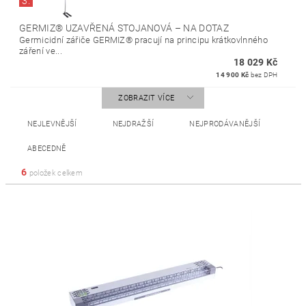
3.
GERMIZ® UZAVŘENÁ STOJANOVÁ
–
NA DOTAZ
Germicidní zářiče GERMIZ® pracují na principu krátkovlnného
záření ve...
18 029 Kč
14 900 Kč
bez DPH
ZOBRAZIT VÍCE
NEJLEVNĚJŠÍ
NEJDRAŽŠÍ
NEJPRODÁVANĚJŠÍ
ABECEDNĚ
6
položek celkem