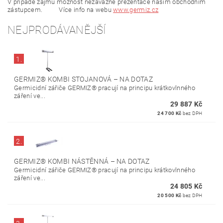
V případě zájmu možnost nezávazné prezentace našim obchodním
zástupcem. Více info na webu
www.germiz.cz
NEJPRODÁVANĚJŠÍ
1.
GERMIZ® KOMBI STOJANOVÁ
–
NA DOTAZ
Germicidní zářiče GERMIZ® pracují na principu krátkovlnného
záření ve...
29 887 Kč
24 700 Kč
bez DPH
2.
GERMIZ® KOMBI NÁSTĚNNÁ
–
NA DOTAZ
Germicidní zářiče GERMIZ® pracují na principu krátkovlnného
záření ve...
24 805 Kč
20 500 Kč
bez DPH