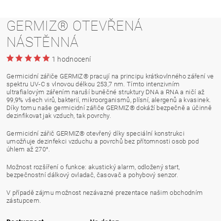
GERMIZ® OTEVŘENÁ
NÁSTĚNNÁ
1 hodnocení
Germicidní zářiče GERMIZ® pracují na principu krátkovlnného záření ve
spektru UV-C s vlnovou délkou 253,7 nm. Tímto intenzivním
ultrafialovým zářením naruší buněčné struktury DNA a RNA a ničí až
99,9% všech virů, bakterií, mikroorganismů, plísní, alergenů a kvasinek.
Díky tomu naše germicidní zářiče GERMIZ® dokáží bezpečně a účinně
dezinfikovat jak vzduch, tak povrchy.
Germicidní zářič GERMIZ® otevřený díky speciální konstrukci
umožňuje dezinfekci vzduchu a povrchů bez přítomnosti osob pod
úhlem až 270°.
Možnost rozšíření o funkce: akustický alarm, odložený start,
bezpečnostní dálkový ovladač, časovač a pohybový senzor.
V případě zájmu možnost nezávazné prezentace našim obchodním
zástupcem.