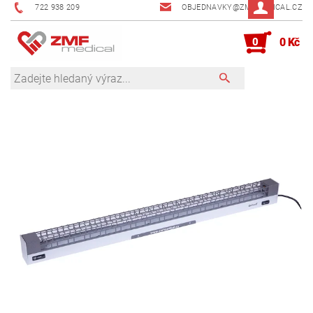
722 938 209
OBJEDNAVKY@ZMFMEDICAL.CZ
0
0 Kč