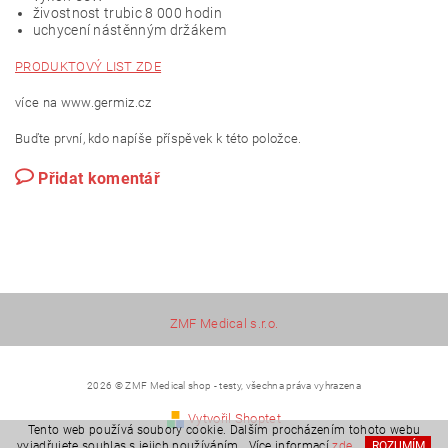
živostnost trubic 8 000 hodin
uchycení nástěnným držákem
PRODUKTOVÝ LIST ZDE
více na www.germiz.cz
Buďte první, kdo napíše příspěvek k této položce.
Přidat komentář
ZMF Medical s.r.o.
2026 © ZMF Medical shop - testy, všechna práva vyhrazena
Vytvořil Shoptet
Tento web používá soubory cookie. Dalším procházením tohoto webu
vyjadřujete souhlas s jejich používáním.. Více informací
zde
.
ROZUMÍM