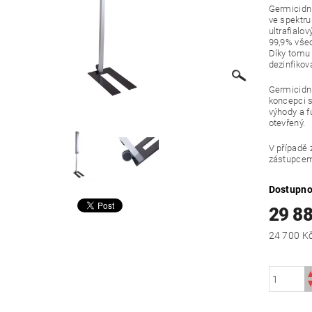
Germicidní
ve spektru
ultrafialo
99,9% všec
Díky tomu
dezinfikov
Germicidn
koncepci 
výhody a 
otevřený.
V případě
zástupce
Dostupno
29 8