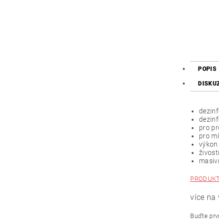
POPIS
DISKU
dezin
dezin
pro pr
pro m
výkon
živost
masiv
PRODUKT
více na
Buďte prvn