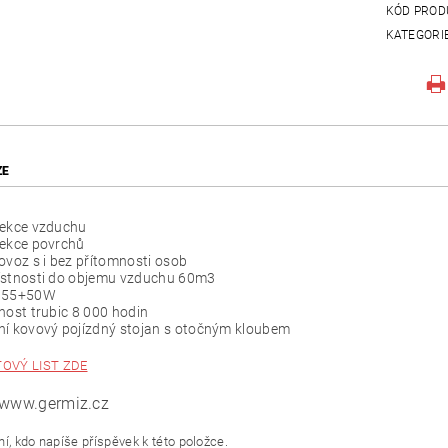
KÓD PROD
KATEGORI
ZE
fekce vzduchu
fekce povrchů
ovoz s i bez přítomnosti osob
ístnosti do objemu vzduchu 60m3
 55+50W
nost trubic 8 000 hodin
ní kovový pojízdný stojan s otočným kloubem
OVÝ LIST ZDE
 www.germiz.cz
í, kdo napíše příspěvek k této položce.