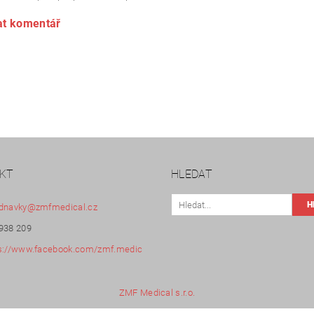
at komentář
KT
HLEDAT
dnavky
@
zmfmedical.cz
938 209
s://www.facebook.com/zmf.medic
ZMF Medical s.r.o.