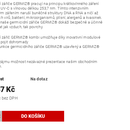
 zářiče GERMIZ® pracují na principu krátkovlnného záření
 UV-C s vlnovou délkou 253,7 nm. Tímto intenzivním
vým zářením naruší buněčné struktury DNA a RNA a ničí až
h virů, bakterií, mikroorganismů, plísní, alergenů a kvasinek.
 naše germicidní zářiče GERMIZ® dokáží bezpečně a účinně
at jak vzduch, tak povrchy.
í zářič GERMIZ® kombi umožňuje díky inovativní modulové
spojit dohromady
funkce germicidního zářiče GERMIZ® uzavřený a GERMIZ®
 zájmu možnost nezávazné prezentace našim obchodním
m.
st
Na dotaz
87 Kč
24 700 Kč bez DPH