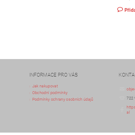
Přid
INFORMACE PRO VÁS
KONTA
Jak nakupovat
obje
Obchodní podmínky
722 
Podmínky ochrany osobních údajů
http
al