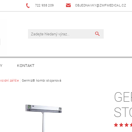
722 938 209
OBJEDNAVKY@ZMFMEDICAL.CZ
KY
KONTAKT
icidní zářiče
Germiz® kombi stojanová
GE
ST