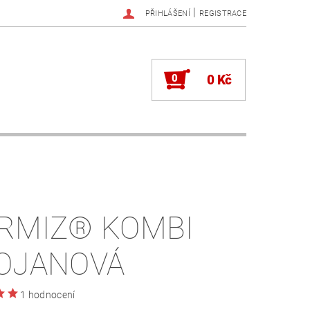
|
PŘIHLÁŠENÍ
REGISTRACE
0
0 Kč
RMIZ® KOMBI
OJANOVÁ
1 hodnocení