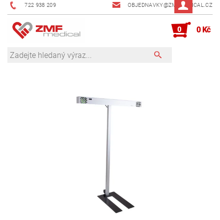
722 938 209
OBJEDNAVKY@ZMFMEDICAL.CZ
0
0 Kč