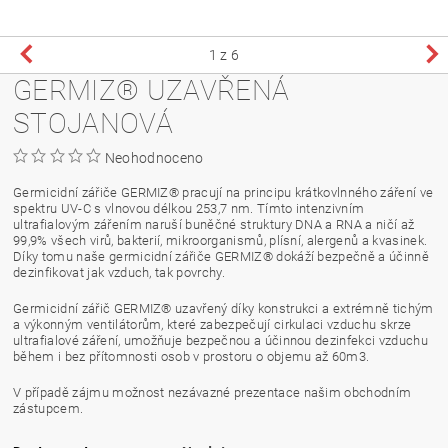
1
z 6
GERMIZ® UZAVŘENÁ
STOJANOVÁ
Neohodnoceno
Germicidní zářiče GERMIZ® pracují na principu krátkovlnného záření ve
spektru UV-C s vlnovou délkou 253,7 nm. Tímto intenzivním
ultrafialovým zářením naruší buněčné struktury DNA a RNA a ničí až
99,9% všech virů, bakterií, mikroorganismů, plísní, alergenů a kvasinek.
Díky tomu naše germicidní zářiče GERMIZ® dokáží bezpečně a účinně
dezinfikovat jak vzduch, tak povrchy.
Germicidní zářič GERMIZ® uzavřený díky konstrukci a extrémně tichým
a výkonným ventilátorům, které zabezpečují cirkulaci vzduchu skrze
ultrafialové záření, umožňuje bezpečnou a účinnou dezinfekci vzduchu
během i bez přítomnosti osob v prostoru o objemu až 60m3.
V případě zájmu možnost nezávazné prezentace našim obchodním
zástupcem.