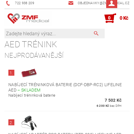
722 938 209
OBJEDNAVKY@ZMFMEDICAL.CZ
0
0 Kč
AED TRÉNINK
NEJPRODÁVANĚJŠÍ
1.
NABÍJECÍ TRÉNINKOVÁ BATERIE (DCF-DBP-RC2) LIFELINE
AED
–
SKLADEM
Nabíjecí tréninková baterie
7 502 Kč
6 200 Kč
bez DPH
2.