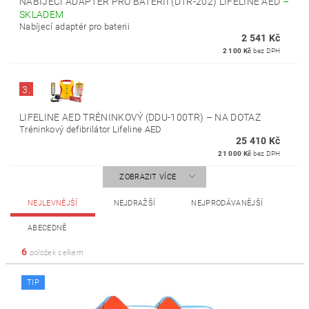
NABÍJECÍ ADAPTÉR PRO BATERII (DTR-202) LIFELINE AED
–
SKLADEM
Nabíjecí adaptér pro baterii
2 541 Kč
2 100 Kč
bez DPH
3.
LIFELINE AED TRÉNINKOVÝ (DDU-100TR)
–
NA DOTAZ
Tréninkový defibrilátor Lifeline AED
25 410 Kč
21 000 Kč
bez DPH
ZOBRAZIT VÍCE
NEJLEVNĚJŠÍ
NEJDRAŽŠÍ
NEJPRODÁVANĚJŠÍ
ABECEDNĚ
6
položek celkem
TIP