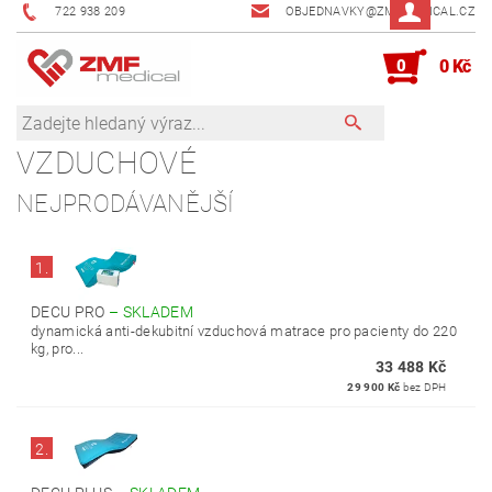
722 938 209
OBJEDNAVKY@ZMFMEDICAL.CZ
0
0 Kč
VZDUCHOVÉ
NEJPRODÁVANĚJŠÍ
1.
DECU PRO
–
SKLADEM
dynamická anti-dekubitní vzduchová matrace pro pacienty do 220
kg, pro...
33 488 Kč
29 900 Kč
bez DPH
2.