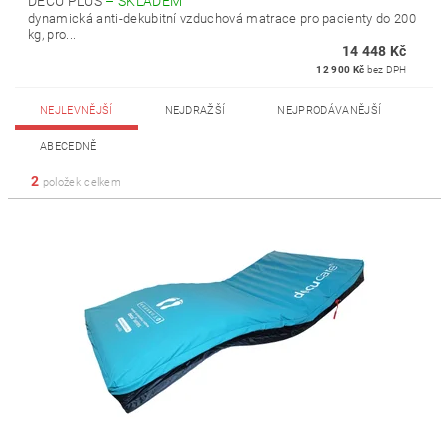
DECU PLUS
–
SKLADEM
dynamická anti-dekubitní vzduchová matrace pro pacienty do 200
kg, pro...
14 448 Kč
12 900 Kč
bez DPH
NEJLEVNĚJŠÍ
NEJDRAŽŠÍ
NEJPRODÁVANĚJŠÍ
ABECEDNĚ
2
položek celkem