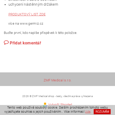
uchycení nástěnným držákem
PRODUKTOVÝ LIST ZDE
více na www.germiz.cz
Buďte první, kdo napíše příspěvek k této položce.
Přidat komentář
ZMF Medical s.r.o.
2026 © ZMF Medical shop - testy, všechna práva vyhrazena
Vytvořil Shoptet
Tento web používá soubory cookie. Dalším procházením tohoto webu
vyjadřujete souhlas s jejich používáním.. Více informací
zde
.
ROZUMÍM