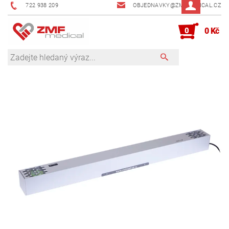
722 938 209
OBJEDNAVKY@ZMFMEDICAL.CZ
0
0 Kč