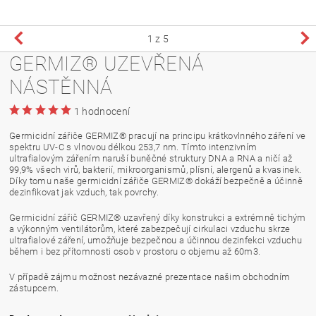
1
z 5
GERMIZ® UZEVŘENÁ
NÁSTĚNNÁ
1 hodnocení
Germicidní zářiče GERMIZ® pracují na principu krátkovlnného záření ve
spektru UV-C s vlnovou délkou 253,7 nm. Tímto intenzivním
ultrafialovým zářením naruší buněčné struktury DNA a RNA a ničí až
99,9% všech virů, bakterií, mikroorganismů, plísní, alergenů a kvasinek.
Díky tomu naše germicidní zářiče GERMIZ® dokáží bezpečně a účinně
dezinfikovat jak vzduch, tak povrchy.
Germicidní zářič GERMIZ® uzavřený díky konstrukci a extrémně tichým
a výkonným ventilátorům, které zabezpečují cirkulaci vzduchu skrze
ultrafialové záření, umožňuje bezpečnou a účinnou dezinfekci vzduchu
během i bez přítomnosti osob v prostoru o objemu až 60m3.
V případě zájmu možnost nezávazné prezentace našim obchodním
zástupcem.