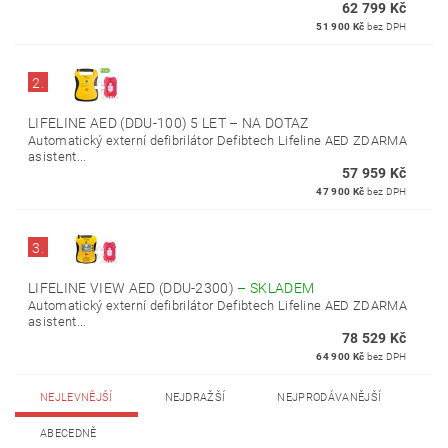
62 799 Kč
51 900 Kč
bez DPH
2.
LIFELINE AED (DDU-100) 5 LET
–
NA DOTAZ
Automatický externí defibrilátor Defibtech Lifeline AED ZDARMA
asistent...
57 959 Kč
47 900 Kč
bez DPH
3.
LIFELINE VIEW AED (DDU-2300)
–
SKLADEM
Automatický externí defibrilátor Defibtech Lifeline AED ZDARMA
asistent...
78 529 Kč
64 900 Kč
bez DPH
NEJLEVNĚJŠÍ
NEJDRAŽŠÍ
NEJPRODÁVANĚJŠÍ
ABECEDNĚ