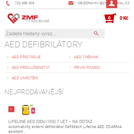
722 938 209
OBJEDNAVKY@ZMFMEDICAL.CZ
0
0 Kč
AED DEFIBRILÁTORY
AED PŘÍSTROJE
AED TRÉNINK
AED PŘÍSLUŠENSTVÍ
PRVNÍ POMOC
AED UMÍSTĚNÍ
NEJPRODÁVANĚJŠÍ
1.
LIFELINE AED (DDU-100) 7 LET
–
NA DOTAZ
Automatický externí defibrilátor Defibtech Lifeline AED ZDARMA
asistent...