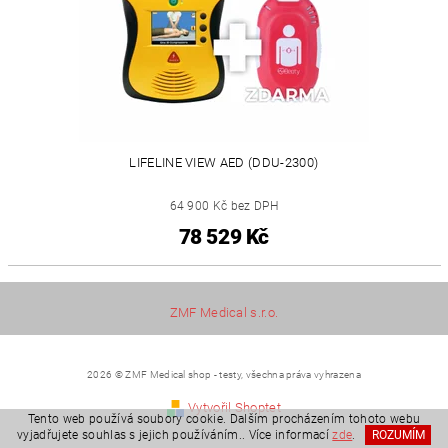
LIFELINE VIEW AED (DDU-2300)
64 900 Kč bez DPH
78 529 Kč
ZMF Medical s.r.o.
2026 © ZMF Medical shop - testy, všechna práva vyhrazena
Vytvořil Shoptet
Tento web používá soubory cookie. Dalším procházením tohoto webu
vyjadřujete souhlas s jejich používáním.. Více informací
zde
.
ROZUMÍM