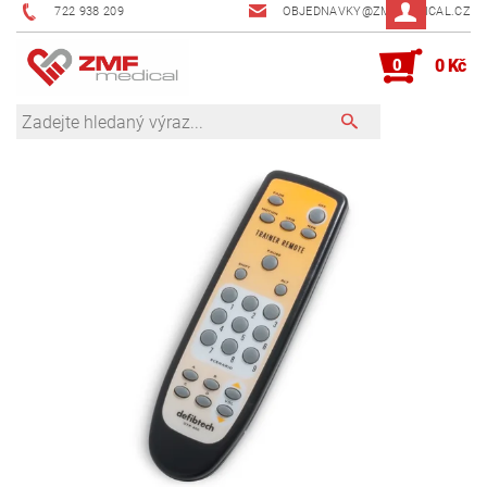
722 938 209
OBJEDNAVKY@ZMFMEDICAL.CZ
0
0 Kč