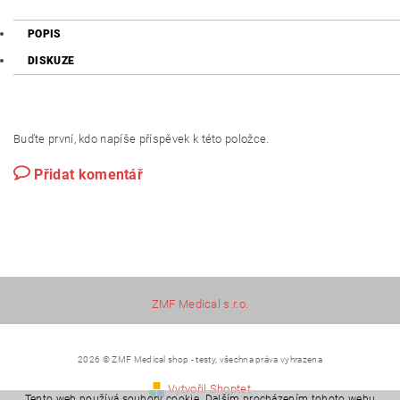
POPIS
DISKUZE
Buďte první, kdo napíše příspěvek k této položce.
Přidat komentář
ZMF Medical s.r.o.
2026 © ZMF Medical shop - testy, všechna práva vyhrazena
Vytvořil Shoptet
Tento web používá soubory cookie. Dalším procházením tohoto webu