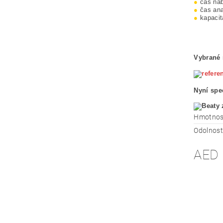
●
čas nab
●
čas ana
●
kapacit
Vybrané 
Nyní spe
Hmotnos
Odolnost
AED 