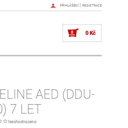
|
PŘIHLÁŠENÍ
REGISTRACE
0
0 Kč
FELINE AED (DDU-
) 7 LET
Neohodnoceno