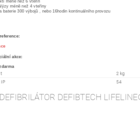
ití méně než 6 vteřin
lýzy méně než 4 vteřiny
a baterie 300 výbojů , nebo 16hodin kontinuálního provozu
reference:
ciální akce:
t
2 kg
 IP
54
DEFIBRILÁTOR DEFIBTECH LIFELIN