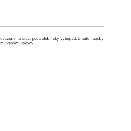
, postiženému srdci podá elektrický výboj. AED automaticky
mi mluvenými pokyny.