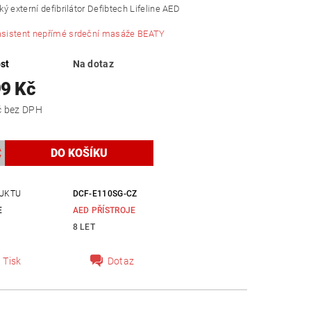
ý externí defibrilátor Defibtech Lifeline AED
asistent nepřímé srdeční masáže BEATY
st
Na dotaz
99 Kč
51 900 Kč bez DPH
UKTU
DCF-E110SG-CZ
E
AED PŘÍSTROJE
8 LET
Tisk
Dotaz