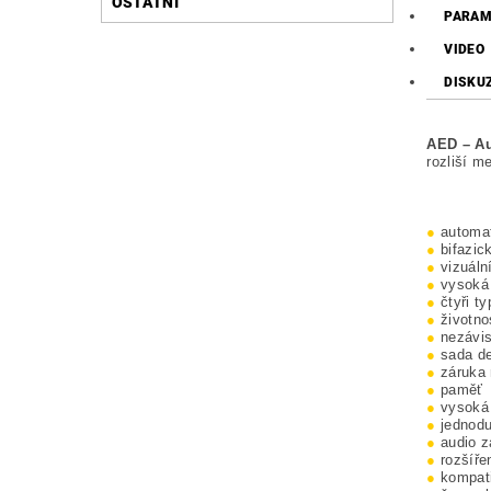
OSTATNÍ
PARAM
VIDEO
DISKU
AED – Au
rozliší m
●
automati
●
bifazic
●
vizuáln
●
vysoká 
●
čtyři t
●
životno
●
nezávis
●
sada de
●
záruka n
●
paměť
●
vysoká
●
jednodu
●
audio z
●
rozšíře
●
kompati