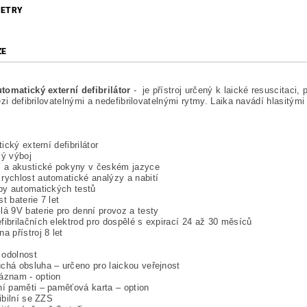
ETRY
ZE
tomatický externí defibrilátor
-
je přístroj určený k laické resuscitaci
ezi defibrilovatelnými a nedefibrilovatelnými rytmy. Laika navádí hlasitý
cký externí defibrilátor
ký výboj
í a akustické pokyny v českém jazyce
rychlost automatické analýzy a nabití
ypy automatických testů
st baterie 7 let
lá 9V baterie pro denní provoz a testy
fibrilačních elektrod pro dospělé s expirací 24 až 30 měsíců
a přístroj 8 let
 odolnost
chá obsluha – určeno pro laickou veřejnost
áznam - option
ní paměti – paměťová karta – option
bilní se ZZS