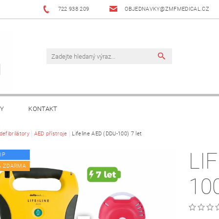
722 938 209
OBJEDNAVKY@ZMFMEDICAL.CZ
KY
KONTAKT
efibrilátory
AED přístroje
Lifeline AED (DDU-100) 7 let
LI
IP
A ZDARMA
100