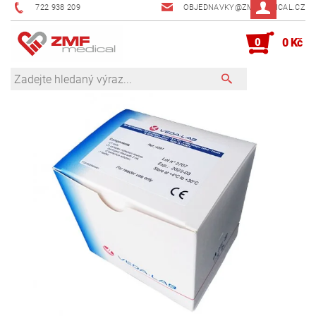
722 938 209
OBJEDNAVKY@ZMFMEDICAL.CZ
0
0 Kč