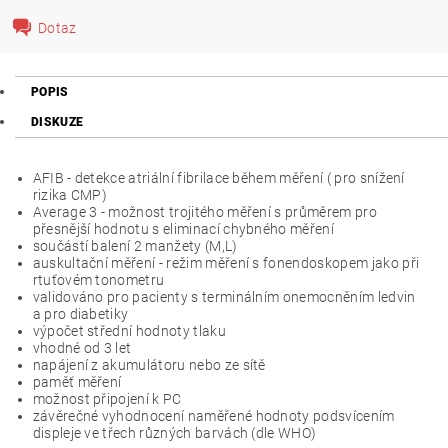
Dotaz
POPIS
DISKUZE
AFIB - detekce atriální fibrilace během měření ( pro snížení
rizika CMP)
Average 3 - možnost trojitého měření s průměrem pro
přesnější hodnotu s eliminací chybného měření
součástí balení 2 manžety (M,L)
auskultační měření - režim měření s fonendoskopem jako při
rtuťovém tonometru
validováno pro pacienty s terminálním onemocněním ledvin
a pro diabetiky
výpočet střední hodnoty tlaku
vhodné od 3 let
napájení z akumulátoru nebo ze sítě
paměť měření
možnost připojení k PC
závěrečné vyhodnocení naměřené hodnoty podsvícením
displeje ve třech různých barvách (dle WHO)