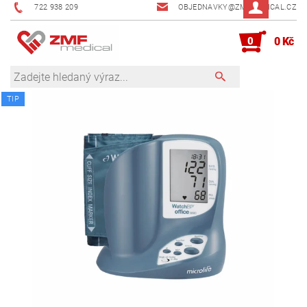
722 938 209
OBJEDNAVKY@ZMFMEDICAL.CZ
0
0 Kč
TIP