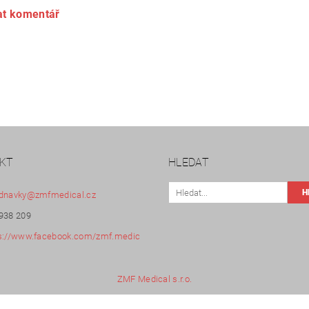
at komentář
KT
HLEDAT
dnavky
@
zmfmedical.cz
938 209
s://www.facebook.com/zmf.medic
ZMF Medical s.r.o.