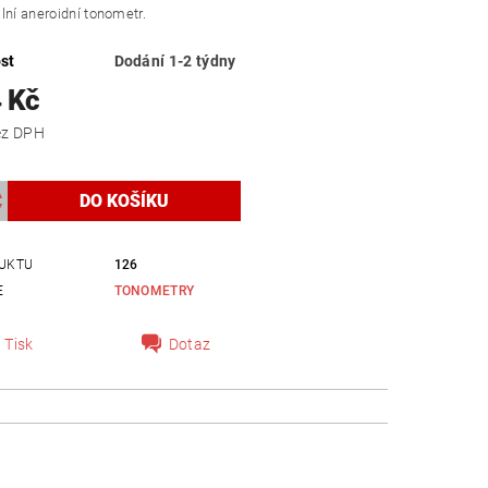
lní aneroidní tonometr.
st
Dodání 1-2 týdny
 Kč
 Kč bez DPH
UKTU
126
E
TONOMETRY
Tisk
Dotaz