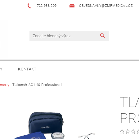
722 938 209
OBJEDNAVKY@ZMFMEDICAL.CZ
KY
KONTAKT
metry
Tlakoměr AG1-40 Professional
TL
PR