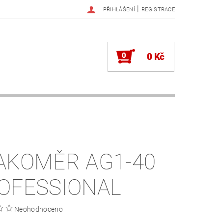
|
PŘIHLÁŠENÍ
REGISTRACE
0
0 Kč
AKOMĚR AG1-40
OFESSIONAL
Neohodnoceno