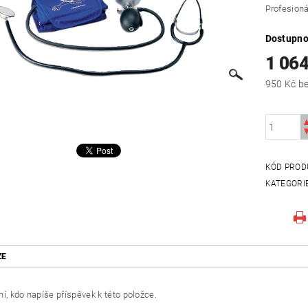
Profesioná
Dostupno
1 064
950
KÓD PROD
KATEGORI
ZE
í, kdo napíše příspěvek k této položce.