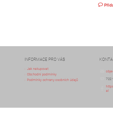
Přid
INFORMACE PRO VÁS
KONTA
Jak nakupovat
obje
Obchodní podmínky
722 
Podmínky ochrany osobních údajů
http
al