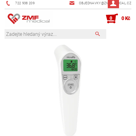
722 938 209
OBJEDNAVKY@ZMFMEDICAL.CZ
0
0 Kč