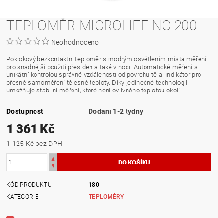
TEPLOMĚR MICROLIFE NC 200
Neohodnoceno
Pokrokový bezkontaktní teploměr s modrým osvětlením místa měření
pro snadnější použití přes den a také v noci. Automatické měření s
unikátní kontrolou správné vzdálenosti od povrchu těla. Indikátor pro
přesné samoměření tělesné teploty. Díky jedinečné technologii
umožňuje stabilní měření, které není ovlivněno teplotou okolí.
Dostupnost
Dodání 1-2 týdny
1 361 Kč
1 125 Kč bez DPH
KÓD PRODUKTU
180
KATEGORIE
TEPLOMĚRY