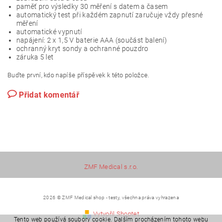
paměť pro výsledky 30 měření s datem a časem
automatický test při každém zapnutí zaručuje vždy přesné
měření
automatické vypnutí
napájení: 2 x 1,5 V baterie AAA (součást balení)
ochranný kryt sondy a ochranné pouzdro
záruka 5 let
Buďte první, kdo napíše příspěvek k této položce.
Přidat komentář
ZMF Medical s.r.o.
2026 © ZMF Medical shop - testy, všechna práva vyhrazena
Vytvořil Shoptet
Tento web používá soubory cookie. Dalším procházením tohoto webu