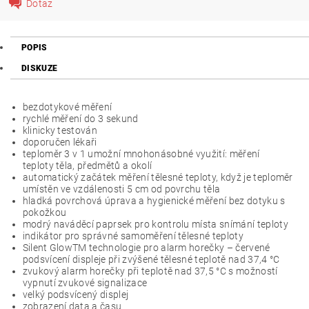
Dotaz
POPIS
DISKUZE
bezdotykové měření
rychlé měření do 3 sekund
klinicky testován
doporučen lékaři
teploměr 3 v 1 umožní mnohonásobné využití: měření
teploty těla, předmětů a okolí
automatický začátek měření tělesné teploty, když je teploměr
umístěn ve vzdálenosti 5 cm od povrchu těla
hladká povrchová úprava a hygienické měření bez dotyku s
pokožkou
modrý naváděcí paprsek pro kontrolu místa snímání teploty
indikátor pro správné samoměření tělesné teploty
Silent GlowTM technologie pro alarm horečky – červené
podsvícení displeje při zvýšené tělesné teplotě nad 37,4 °C
zvukový alarm horečky při teplotě nad 37,5 °C s možností
vypnutí zvukové signalizace
velký podsvícený displej
zobrazení data a času