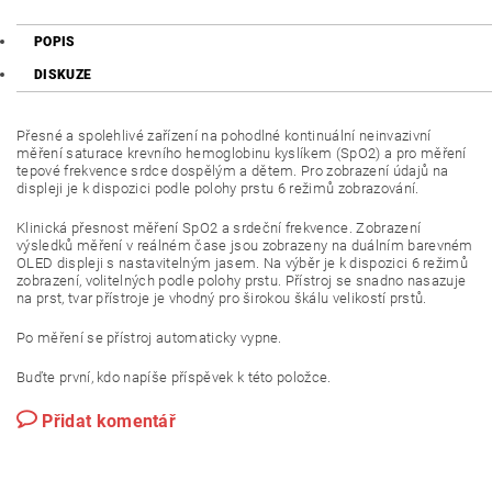
POPIS
DISKUZE
Přesné a spolehlivé zařízení na pohodlné kontinuální neinvazivní
měření saturace krevního hemoglobinu kyslíkem (SpO2) a pro měření
tepové frekvence srdce dospělým a dětem. Pro zobrazení údajů na
displeji je k dispozici podle polohy prstu 6 režimů zobrazování.
Klinická přesnost měření SpO2 a srdeční frekvence. Zobrazení
výsledků měření v reálném čase jsou zobrazeny na duálním barevném
OLED displeji s nastavitelným jasem. Na výběr je k dispozici 6 režimů
zobrazení, volitelných podle polohy prstu. Přístroj se snadno nasazuje
na prst, tvar přístroje je vhodný pro širokou škálu velikostí prstů.
Po měření se přístroj automaticky vypne.
Buďte první, kdo napíše příspěvek k této položce.
Přidat komentář