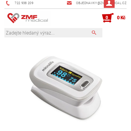
722 938 209
OBJEDNAVKY@ZMFMEDICAL.CZ
0
0 Kč