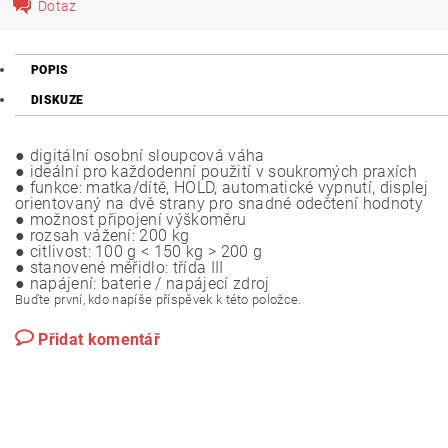
Dotaz
POPIS
DISKUZE
● digitální osobní sloupcová váha
● ideální pro každodenní použití v soukromých praxích
● funkce: matka/dítě, HOLD, automatické vypnutí, displej
orientovaný na dvě strany pro snadné odečtení hodnoty
● možnost připojení výškoměru
● rozsah vážení: 200 kg
● citlivost: 100 g < 150 kg > 200 g
● stanovené měřidlo: třída III
● napájení: baterie / napájecí zdroj
Buďte první, kdo napíše příspěvek k této položce.
Přidat komentář