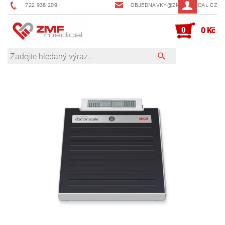
722 938 209
OBJEDNAVKY@ZMFMEDICAL.CZ
0
0 Kč