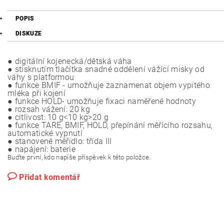
POPIS
DISKUZE
● digitální kojenecká/dětská váha
● stisknutím tlačítka snadné oddělení vážící misky od
váhy s platformou
● funkce BMIF - umožňuje zaznamenat objem vypitého
mléka při kojení
● funkce HOLD- umožňuje fixaci naměřené hodnoty
● rozsah vážení: 20 kg
● citlivost: 10 g<10 kg>20 g
● funkce TARE, BMIF, HOLD, přepínání měřícího rozsahu,
automatické vypnutí
● stanovené měřidlo: třída III
● napájení: baterie
Buďte první, kdo napíše příspěvek k této položce.
Přidat komentář