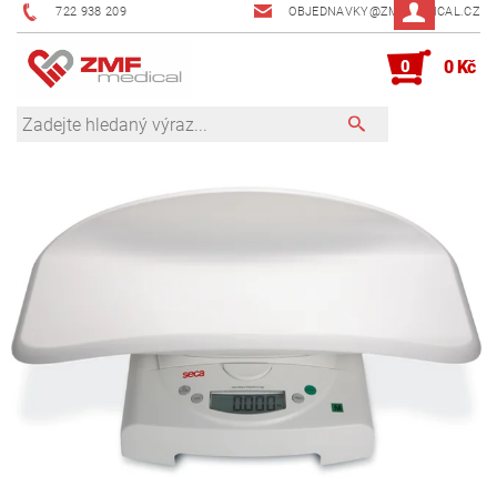
722 938 209
OBJEDNAVKY@ZMFMEDICAL.CZ
0
0 Kč