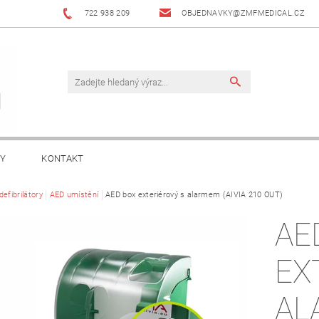
722 938 209
OBJEDNAVKY@ZMFMEDICAL.CZ
KY
KONTAKT
efibrilátory
AED umístění
AED box exteriérový s alarmem (AIVIA 210 OUT)
AE
EX
AL