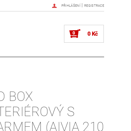
|
PŘIHLÁŠENÍ
REGISTRACE
0
0 Kč
D BOX
TERIÉROVÝ S
ARMEM (AIVIA 210