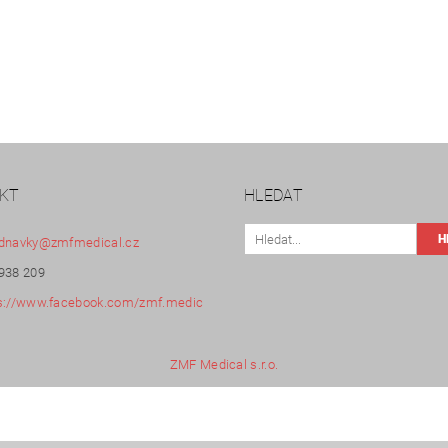
KT
HLEDAT
dnavky
@
zmfmedical.cz
938 209
s://www.facebook.com/zmf.medic
ZMF Medical s.r.o.