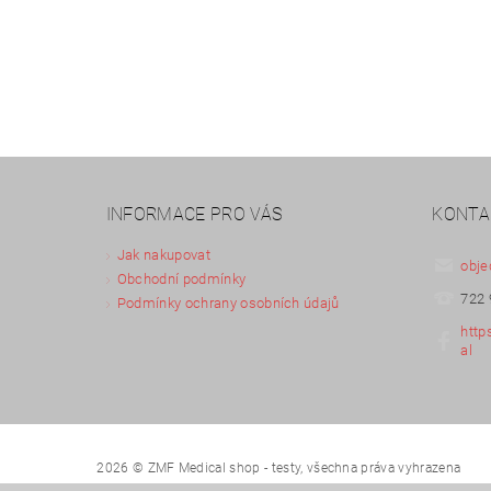
INFORMACE PRO VÁS
KONTA
Jak nakupovat
obje
Obchodní podmínky
722 
Podmínky ochrany osobních údajů
http
al
2026 © ZMF Medical shop - testy, všechna práva vyhrazena