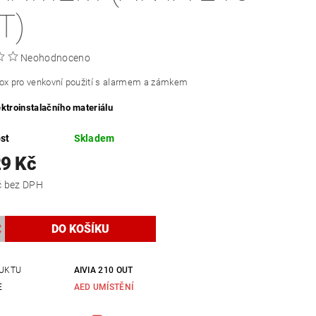
T)
Neohodnoceno
box pro venkovní použití s alarmem a zámkem
ktroinstalačního materiálu
st
Skladem
29 Kč
24 900 Kč bez DPH
UKTU
AIVIA 210 OUT
E
AED UMÍSTĚNÍ