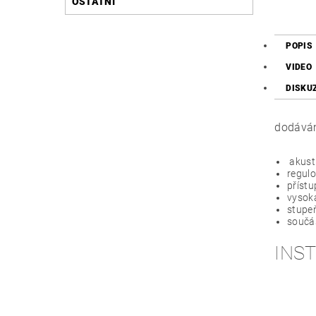
OSTATNÍ
POPIS
VIDEO
DISKU
dodávám
akusti
regulo
přístu
vysok
stupeň
součás
INST