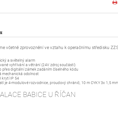
ZE
e včetně zprovoznění ve vztahu k operačnímu středisku ZZS
cký a světelný alarm
vané vyhřívání a větrání (24V zdroj součástí)
p přes digitální zámek zadáním číselného kódu
á mechanická odolnost
 krytí IP 54
tí je 4-modulové rozvodnice, proudový chránič, 10 m CYKY 3x 1,5 mm 
ALACE BABICE U ŘÍČAN