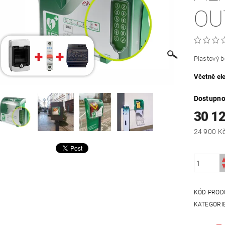
OU
Plastový 
Včetně ele
Dostupno
30 1
KÓD PROD
KATEGORI